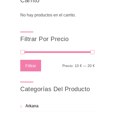
Carrito
No hay productos en el carrito.
Filtrar Por Precio
Precio
Precio
Filtrar
Precio:
10 €
—
20 €
mínimo
máximo
Categorías Del Producto
Arkana