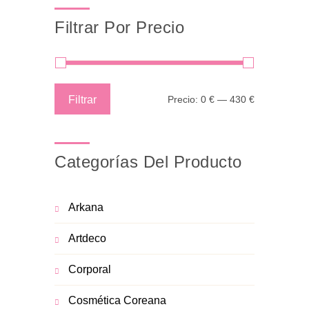
Filtrar Por Precio
Precio
Precio
Filtrar
Precio:
0 €
—
430 €
mínimo
máximo
Categorías Del Producto
Arkana
Artdeco
Corporal
Cosmética Coreana