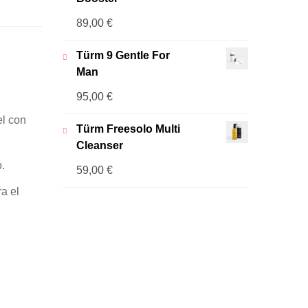
89,00
€
Türm 9 Gentle For
Man
95,00
€
l con
Türm Freesolo Multi
Cleanser
o.
59,00
€
a el