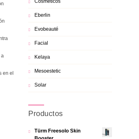
Cosméticos
on
Eberlin
ión
Evobeauté
ntra
Facial
 a
Kelaya
Mesoestetic
s en el
Solar
Productos
Türm Freesolo Skin
Booster