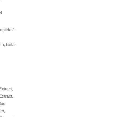
el
peptide-1
in, Beta-
xtract,
xtract,
tus
er,