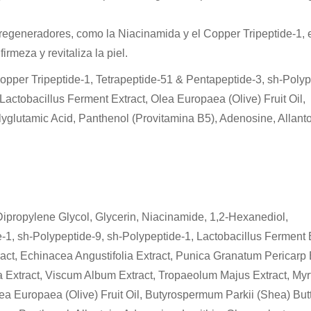
 regeneradores, como la Niacinamida y el Copper Tripeptide-1, 
rmeza y revitaliza la piel.
Copper Tripeptide-1, Tetrapeptide-51 & Pentapeptide-3, sh-Poly
 Lactobacillus Ferment Extract, Olea Europaea (Olive) Fruit Oil,
yglutamic Acid, Panthenol (Provitamina B5), Adenosine, Allanto
 Dipropylene Glycol, Glycerin, Niacinamide, 1,2-Hexanediol,
-1, sh-Polypeptide-9, sh-Polypeptide-1, Lactobacillus Ferment E
ct, Echinacea Angustifolia Extract, Punica Granatum Pericarp E
a Extract, Viscum Album Extract, Tropaeolum Majus Extract, Myr
ea Europaea (Olive) Fruit Oil, Butyrospermum Parkii (Shea) Butt