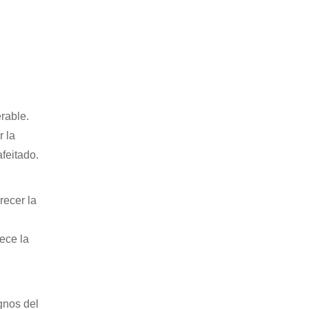
rable.
r la
feitado.
recer la
ece la
gnos del