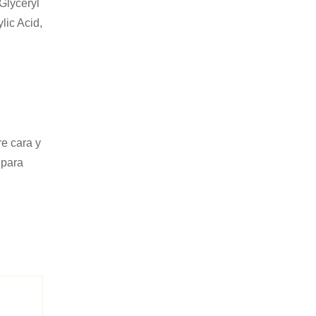
Glyceryl
lic Acid,
re cara y
 para