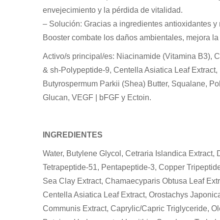
envejecimiento y la pérdida de vitalidad.
– Solución: Gracias a ingredientes antioxidantes y
Booster combate los daños ambientales, mejora la fi
Activo/s principal/es: Niacinamide (Vitamina B3), 
& sh-Polypeptide-9, Centella Asiatica Leaf Extract,
Butyrospermum Parkii (Shea) Butter, Squalane, Pol
Glucan, VEGF | bFGF y Ectoin.
INGREDIENTES
Water, Butylene Glycol, Cetraria Islandica Extract,
Tetrapeptide-51, Pentapeptide-3, Copper Tripeptide
Sea Clay Extract, Chamaecyparis Obtusa Leaf Extra
Centella Asiatica Leaf Extract, Orostachys Japonic
Communis Extract, Caprylic/Capric Triglyceride, Ol