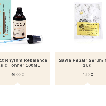
ect Rhythm Rebalance
Savia Repair Serum
sic Tonner 100ML
1Ud
46,00
€
4,50
€