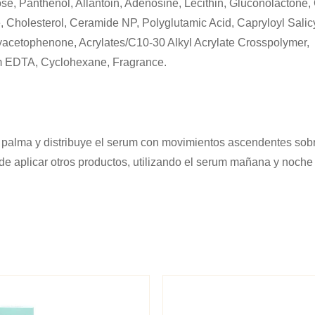
e, Panthenol, Allantoin, Adenosine, Lecithin, Gluconolactone, 
 Cholesterol, Ceramide NP, Polyglutamic Acid, Capryloyl Salicy
xyacetophenone, Acrylates/C10-30 Alkyl Acrylate Crosspolymer,
m EDTA, Cyclohexane, Fragrance.
la palma y distribuye el serum con movimientos ascendentes sob
e aplicar otros productos, utilizando el serum mañana y noche