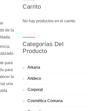
Carrito
No hay productos en el carrito.
ón
do de la
aldada.
Categorías Del
tencia,
Producto
talizado.
te para
Arkana
ada para
alecer la
Artdeco
onar una
Corporal
ápida
Cosmética Coreana