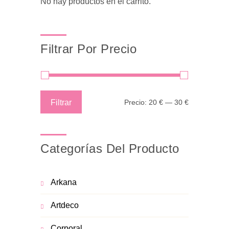
No hay productos en el carrito.
Filtrar Por Precio
Precio
Precio
Filtrar
Precio:
20 €
—
30 €
mínimo
máximo
Categorías Del Producto
Arkana
Artdeco
Corporal