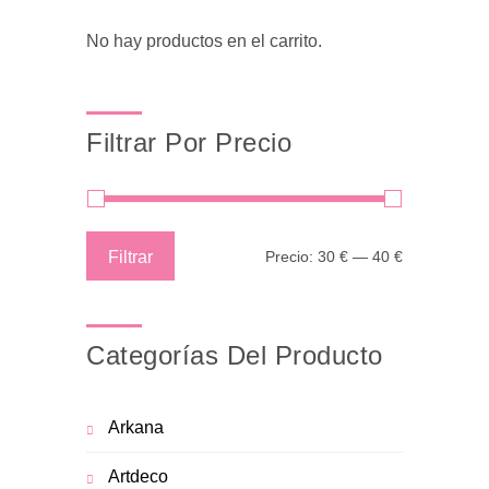
No hay productos en el carrito.
Filtrar Por Precio
Precio
Precio
Filtrar
Precio:
30 €
—
40 €
mínimo
máximo
Categorías Del Producto
Arkana
Artdeco