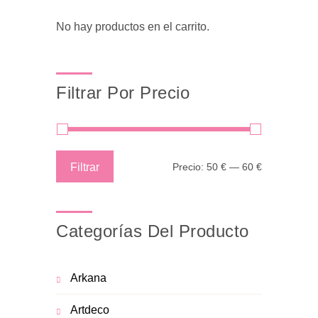
No hay productos en el carrito.
Filtrar Por Precio
Precio
Precio
Filtrar
Precio:
50 €
—
60 €
mínimo
máximo
Categorías Del Producto
Arkana
Artdeco