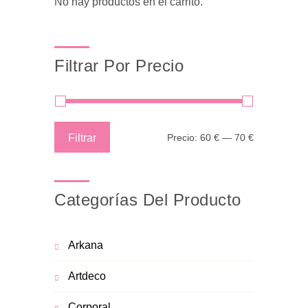
No hay productos en el carrito.
Filtrar Por Precio
Precio
Precio
Filtrar
Precio:
60 €
—
70 €
mínimo
máximo
Categorías Del Producto
Arkana
Artdeco
Corporal