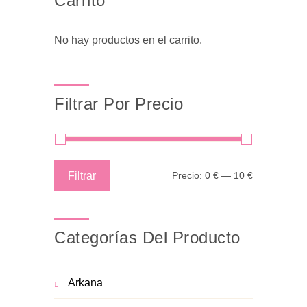
Carrito
No hay productos en el carrito.
Filtrar Por Precio
Precio
Precio
Filtrar
Precio:
0 €
—
10 €
mínimo
máximo
Categorías Del Producto
Arkana