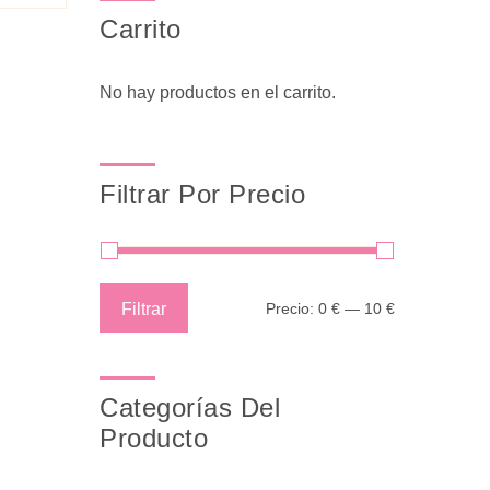
Carrito
No hay productos en el carrito.
Filtrar Por Precio
Precio
Precio
Filtrar
Precio:
0 €
—
10 €
mínimo
máximo
Categorías Del
Producto