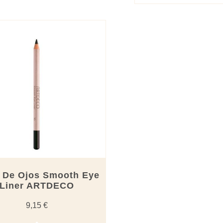
Este
producto
tiene
múltiples
variantes.
Las
opciones
se
pueden
elegir
en
la
página
de
producto
z De Ojos Smooth Eye
Liner ARTDECO
9,15
€