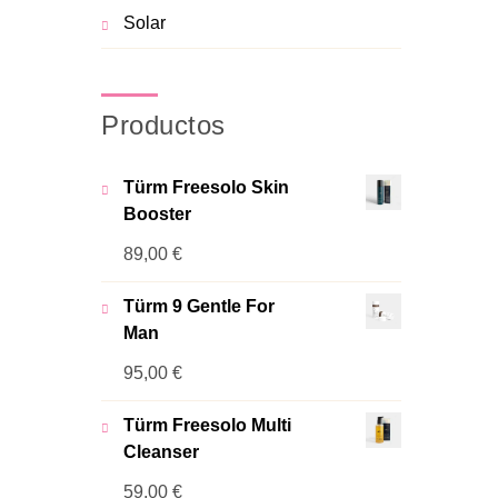
Solar
Productos
Türm Freesolo Skin
Booster
89,00
€
Türm 9 Gentle For
Man
95,00
€
Türm Freesolo Multi
Cleanser
59,00
€