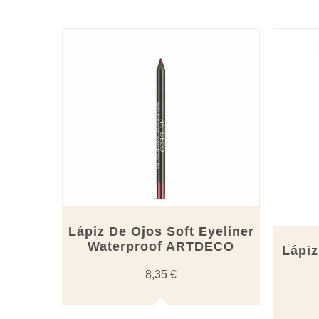
por
los
últimos
Este
producto
tiene
múltiples
variantes.
Las
opciones
se
pueden
elegir
en
la
página
de
producto
Lápiz De Ojos Soft Eyeliner
Waterproof ARTDECO
Lápi
8,35
€