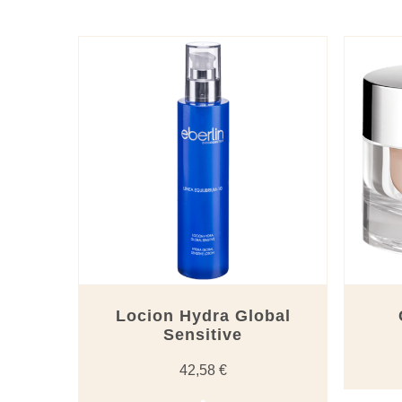
por
los
últimos
Locion Hydra Global
Sensitive
42,58
€