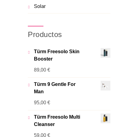
Solar
Productos
Türm Freesolo Skin
Booster
89,00
€
Türm 9 Gentle For
Man
95,00
€
Türm Freesolo Multi
Cleanser
59,00
€