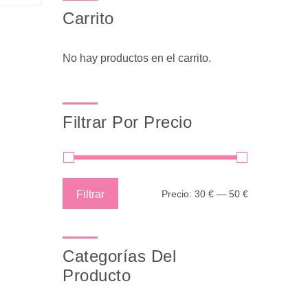
Carrito
No hay productos en el carrito.
Filtrar Por Precio
Precio
Precio
Filtrar
Precio:
30 €
—
50 €
mínimo
máximo
Categorías Del
Producto