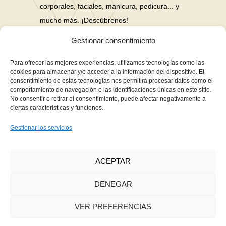
corporales, faciales, manicura, pedicura... y
mucho más. ¡Descúbrenos!
Gestionar consentimiento
Nuestras Redes Sociales
Para ofrecer las mejores experiencias, utilizamos tecnologías como las
cookies para almacenar y/o acceder a la información del dispositivo. El
consentimiento de estas tecnologías nos permitirá procesar datos como el
Financiación en hasta 3 años sin intereses
comportamiento de navegación o las identificaciones únicas en este sitio.
No consentir o retirar el consentimiento, puede afectar negativamente a
Aviso Legal
ciertas características y funciones.
Política de Privacidad
Gestionar los servicios
Política de Cookies
Términos y Condiciones de Compra
ACEPTAR
Contacto
DENEGAR
VER PREFERENCIAS
Copyright © 2021
Fernanda Martín Estética