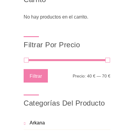
No hay productos en el carrito.
Filtrar Por Precio
Precio
Precio
Filtrar
Precio:
40 €
—
70 €
mínimo
máximo
Categorías Del Producto
Arkana