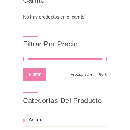
Carrito
No hay productos en el carrito.
Filtrar Por Precio
Precio
Precio
Filtrar
Precio:
70 €
—
80 €
mínimo
máximo
Categorías Del Producto
Arkana