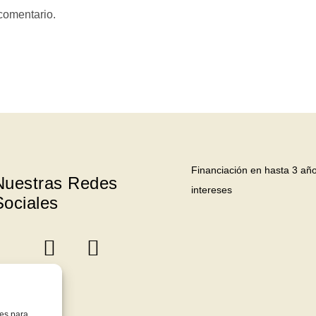
comentario.
Male Breast Reduction
Surgery
Financiación en hasta 3 año
Nuestras Redes
intereses
Sociales
ies para