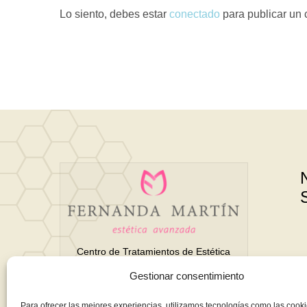
Lo siento, debes estar
conectado
para publicar un 
Tummy Tuck
Centro de Tratamientos de Estética
Avanzada y Belleza en Motril
Surgery
Treatment
Gestionar consentimiento
(Granada)
Para ofrecer las mejores experiencias, utilizamos tecnologías como las cook