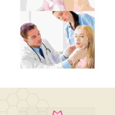
Begin With A Smile
Web Design
Reach For The Stars
Web Design