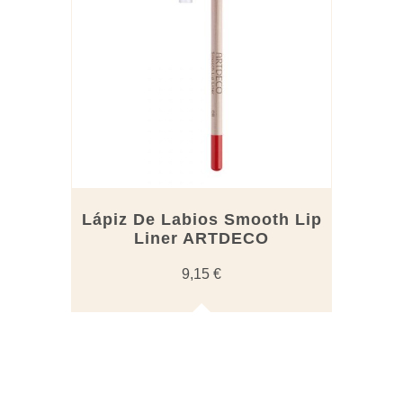
variantes.
Las
opciones
se
pueden
elegir
en
la
página
de
producto
Lápiz De Labios Smooth Lip
Liner ARTDECO
9,15
€