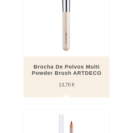
Brocha De Polvos Multi
Powder Brush ARTDECO
13,70
€
Este
producto
tiene
múltiples