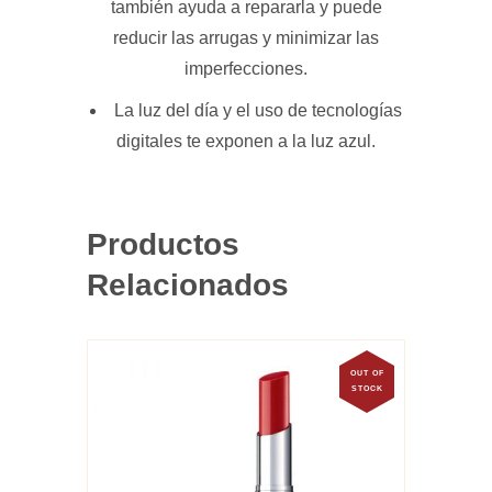
también ayuda a repararla y puede
reducir las arrugas y minimizar las
imperfecciones.
La luz del día y el uso de tecnologías
digitales te exponen a la luz azul.
Productos
Relacionados
Este
OUT OF
producto
STOCK
tiene
múltiples
variantes.
Las
opciones
se
pueden