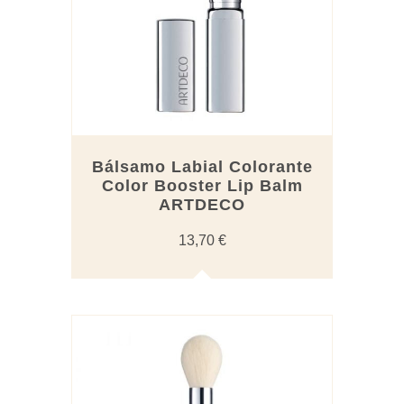
elegir
en
la
página
de
producto
Bálsamo Labial Colorante
Color Booster Lip Balm
ARTDECO
13,70
€