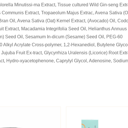
rella Minutissi-ma Extract, Tissue cultured Wild Gin-seng Extr
tus Communis Extract, Tropaeolum Majus Extrac, Avena Sativa (O
Bran Oil, Avena Sativa (Oat) Kernel Extract, (Avocado) Oil, Cod
it Extract, Macadamia Integrifolia Seed Oil, Helianthus Annuus
elon) Seed Oil, Sesamum In-dicum (Sesame) Seed Oil, PEG-60
0 Alkyl Acrylate Cross-polymer, 1,2-Hexanediol, Butylene Glycol
ujuba Fruit Ex-tract, Glycyrrhiza Uralensis (Licorice) Root Extr
ract, Hydro-xyacetophenone, Caprylyl Glycol, Adenosine, Sodium