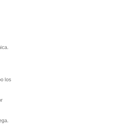
ica.
o los
or
ega.