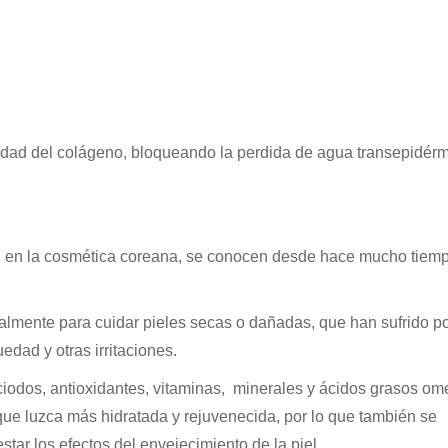
tividad del colágeno, bloqueando la perdida de agua transepidérm
an en la cosmética coreana, se conocen desde hace mucho tiemp
lmente para cuidar pieles secas o dañadas, que han sufrido p
edad y otras irritaciones.
áciodos, antioxidantes, vitaminas, minerales y ácidos grasos om
que luzca más hidratada y rejuvenecida, por lo que también se
tar los efectos del envejecimiento de la piel.