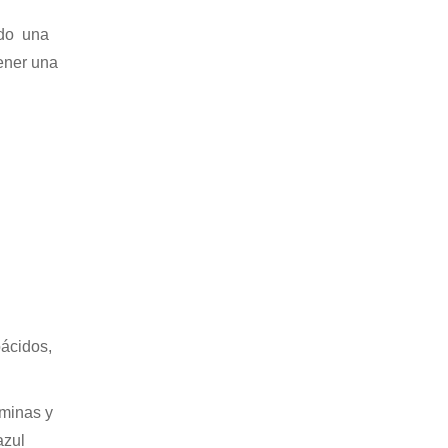
ndo una
tener una
oácidos,
minas y
azul