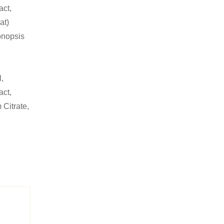
act,
at)
onopsis
,
act,
 Citrate,