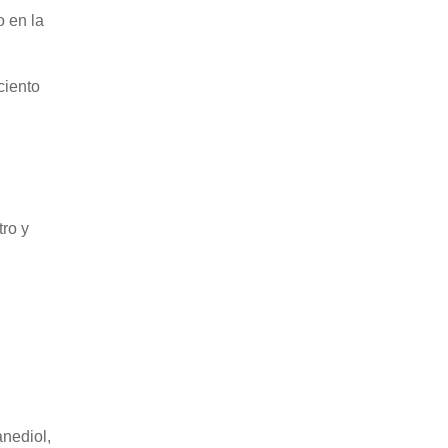
o en la
ciento
ro y
anediol,