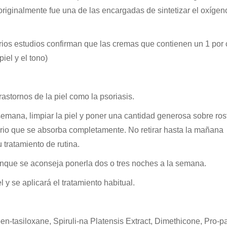
originalmente fue una de las encargadas de sintetizar el oxígen
arios estudios confirman que las cremas que contienen un 1 por 
iel y el tono)
rastornos de la piel como la psoriasis.
ana, limpiar la piel y poner una cantidad generosa sobre rost
rio que se absorba completamente. No retirar hasta la mañana
u tratamiento de rutina.
unque se aconseja ponerla dos o tres noches a la semana.
 y se aplicará el tratamiento habitual.
en-tasiloxane, Spiruli-na Platensis Extract, Dimethicone, Pro-p