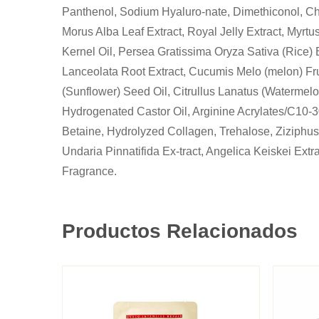
Panthenol, Sodium Hyaluro-nate, Dimethiconol, Chlo
Morus Alba Leaf Extract, Royal Jelly Extract, Myr
Kernel Oil, Persea Gratissima Oryza Sativa (Rice) 
Lanceolata Root Extract, Cucumis Melo (melon) Fru
(Sunflower) Seed Oil, Citrullus Lanatus (Waterm
Hydrogenated Castor Oil, Arginine Acrylates/C10-3
Betaine, Hydrolyzed Collagen, Trehalose, Ziziphus J
Undaria Pinnatifida Ex-tract, Angelica Keiskei Ext
Fragrance.
Productos Relacionados