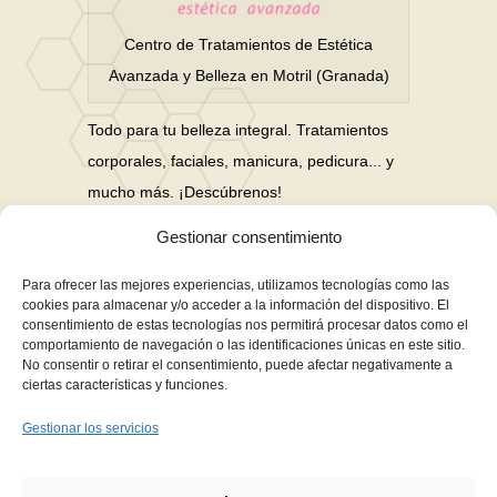
Centro de Tratamientos de Estética
Avanzada y Belleza en Motril (Granada)
Todo para tu belleza integral. Tratamientos
corporales, faciales, manicura, pedicura... y
mucho más. ¡Descúbrenos!
Gestionar consentimiento
Nuestras Redes Sociales
Para ofrecer las mejores experiencias, utilizamos tecnologías como las
cookies para almacenar y/o acceder a la información del dispositivo. El
consentimiento de estas tecnologías nos permitirá procesar datos como el
Financiación en hasta 3 años sin intereses
comportamiento de navegación o las identificaciones únicas en este sitio.
No consentir o retirar el consentimiento, puede afectar negativamente a
Aviso Legal
ciertas características y funciones.
Política de Privacidad
Gestionar los servicios
Política de Cookies
Términos y Condiciones de Compra