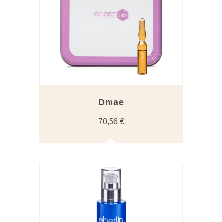
Dmae
70,56
€