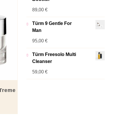
89,00
€
Türm 9 Gentle For
Man
95,00
€
Türm Freesolo Multi
Cleanser
59,00
€
-Treme