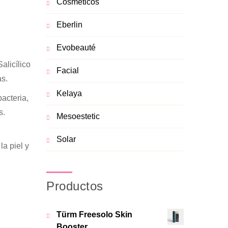
Cosméticos
Eberlin
Evobeauté
alicílico
Facial
as.
Kelaya
acteria,
s.
Mesoestetic
Solar
la piel y
Productos
Türm Freesolo Skin
Booster