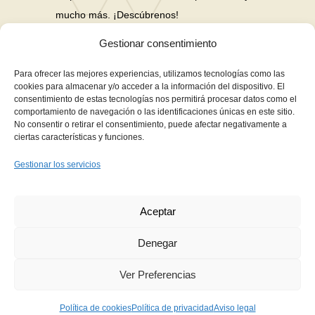
mucho más. ¡Descúbrenos!
Gestionar consentimiento
Nuestras Redes Sociales
Para ofrecer las mejores experiencias, utilizamos tecnologías como las
cookies para almacenar y/o acceder a la información del dispositivo. El
consentimiento de estas tecnologías nos permitirá procesar datos como el
Financiación en hasta 3 años sin intereses
comportamiento de navegación o las identificaciones únicas en este sitio.
No consentir o retirar el consentimiento, puede afectar negativamente a
Aviso Legal
ciertas características y funciones.
Política de Privacidad
Gestionar los servicios
Política de Cookies
Términos y Condiciones de Compra
Aceptar
Contacto
Denegar
Ver Preferencias
Copyright © 2021
Fernanda Martín Estética
Política de cookies
Política de privacidad
Aviso legal
Avanzada
. Todos los Derechos Reservados