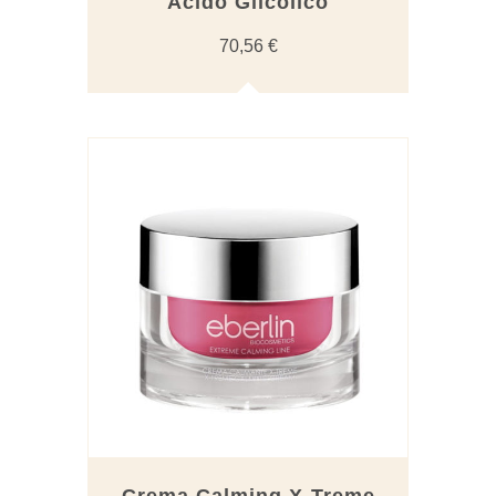
Ácido Glicólico
70,56
€