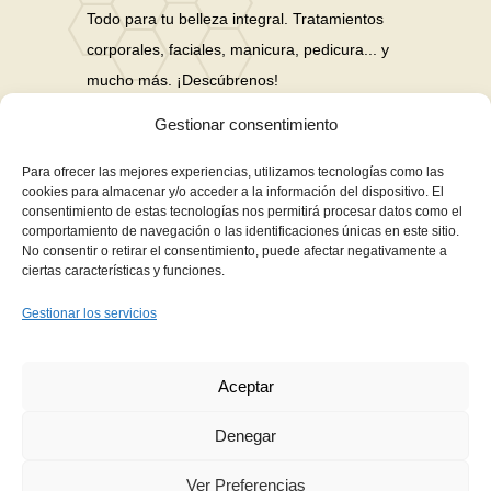
Todo para tu belleza integral. Tratamientos
corporales, faciales, manicura, pedicura... y
mucho más. ¡Descúbrenos!
Gestionar consentimiento
Nuestras Redes Sociales
Para ofrecer las mejores experiencias, utilizamos tecnologías como las
cookies para almacenar y/o acceder a la información del dispositivo. El
consentimiento de estas tecnologías nos permitirá procesar datos como el
Financiación en hasta 3 años sin intereses
comportamiento de navegación o las identificaciones únicas en este sitio.
No consentir o retirar el consentimiento, puede afectar negativamente a
Aviso Legal
ciertas características y funciones.
Política de Privacidad
Gestionar los servicios
Política de Cookies
Términos y Condiciones de Compra
Aceptar
Contacto
Denegar
Ver Preferencias