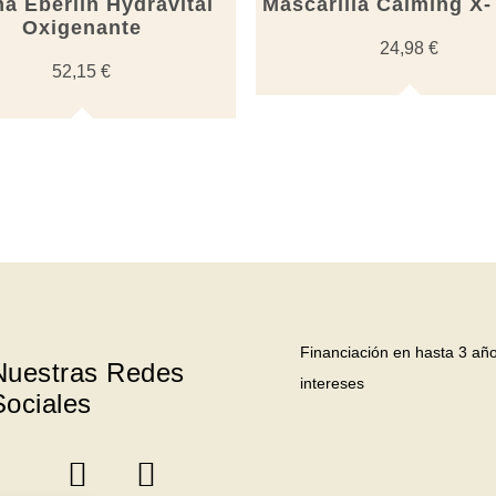
a Eberlin Hydravital
Mascarilla Calming X
Oxigenante
24,98
€
52,15
€
Financiación en hasta 3 año
Nuestras Redes
intereses
Sociales