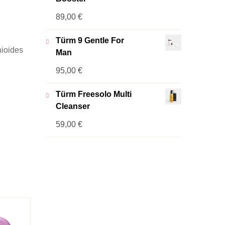
89,00
€
Türm 9 Gentle For
hioides
Man
95,00
€
Türm Freesolo Multi
Cleanser
59,00
€