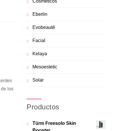
Cosméticos
Eberlin
Evobeauté
Facial
Kelaya
Mesoestetic
Solar
ientes
 de los
Productos
Türm Freesolo Skin
Booster