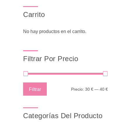
Carrito
No hay productos en el carrito.
Filtrar Por Precio
Precio
Precio
Filtrar
Precio:
30 €
—
40 €
mínimo
máximo
Categorías Del Producto