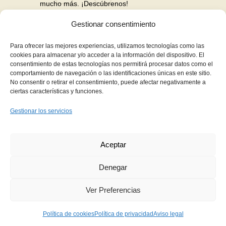
mucho más. ¡Descúbrenos!
Gestionar consentimiento
Nuestras Redes Sociales
Para ofrecer las mejores experiencias, utilizamos tecnologías como las
cookies para almacenar y/o acceder a la información del dispositivo. El
consentimiento de estas tecnologías nos permitirá procesar datos como el
Financiación en hasta 3 años sin intereses
comportamiento de navegación o las identificaciones únicas en este sitio.
No consentir o retirar el consentimiento, puede afectar negativamente a
Aviso Legal
ciertas características y funciones.
Política de Privacidad
Gestionar los servicios
Política de Cookies
Términos y Condiciones de Compra
Aceptar
Contacto
Denegar
Ver Preferencias
Copyright © 2021
Fernanda Martín Estética
Política de cookies
Política de privacidad
Aviso legal
Avanzada
. Todos los Derechos Reservados