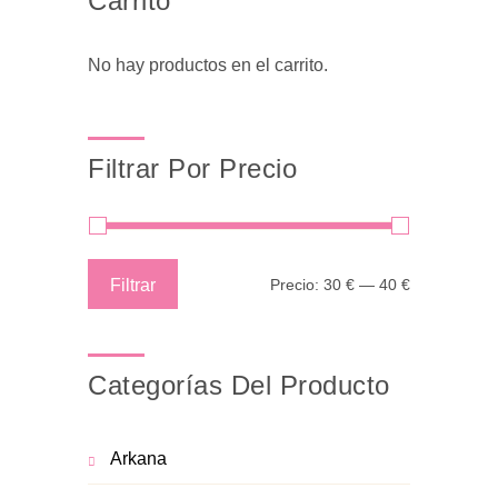
Carrito
No hay productos en el carrito.
Filtrar Por Precio
Precio
Precio
Filtrar
Precio:
30 €
—
40 €
mínimo
máximo
Categorías Del Producto
Arkana