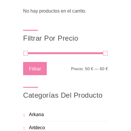
No hay productos en el carrito.
Filtrar Por Precio
Precio
Precio
Filtrar
Precio:
50 €
—
60 €
mínimo
máximo
Categorías Del Producto
Arkana
Artdeco