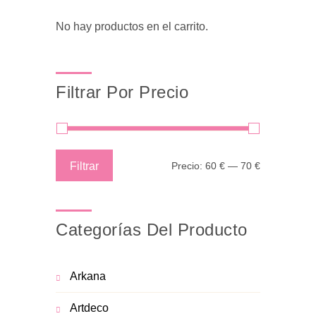
No hay productos en el carrito.
Filtrar Por Precio
Precio
Precio
Filtrar
Precio:
60 €
—
70 €
mínimo
máximo
Categorías Del Producto
Arkana
Artdeco