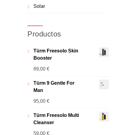
Solar
Productos
Türm Freesolo Skin
Booster
89,00
€
Türm 9 Gentle For
Man
95,00
€
Türm Freesolo Multi
Cleanser
59,00
€