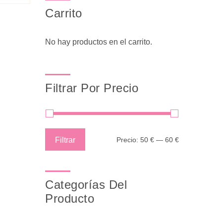
Carrito
No hay productos en el carrito.
Filtrar Por Precio
Precio
Precio
Filtrar
Precio:
50 €
—
60 €
mínimo
máximo
Categorías Del
Producto