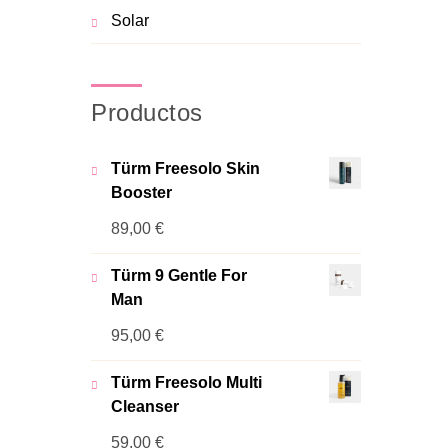
Solar
Productos
Türm Freesolo Skin
Booster
89,00
€
Türm 9 Gentle For
Man
95,00
€
Türm Freesolo Multi
Cleanser
59,00
€