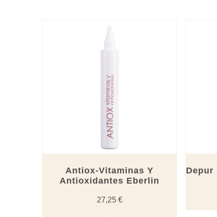
por
los
últimos
Antiox-Vitaminas Y
Depur 
Antioxidantes Eberlin
27,25
€