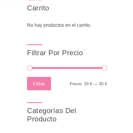
Carrito
No hay productos en el carrito.
Filtrar Por Precio
Precio
Precio
Filtrar
Precio:
20 €
—
30 €
mínimo
máximo
Categorías Del
Producto