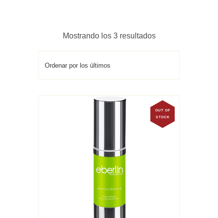
Ordenado
Mostrando los 3 resultados
por
los
últimos
OUT OF
STOCK