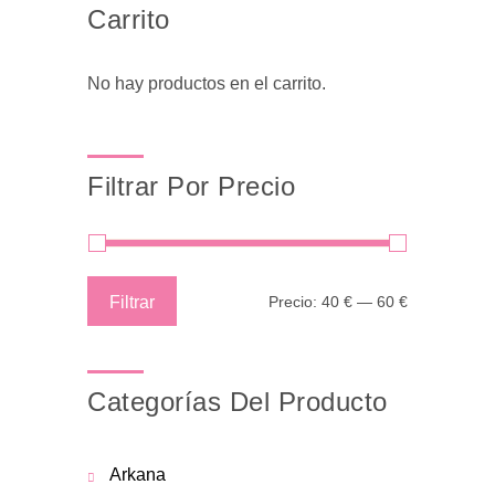
Carrito
No hay productos en el carrito.
Filtrar Por Precio
Precio
Precio
Filtrar
Precio:
40 €
—
60 €
mínimo
máximo
Categorías Del Producto
Arkana