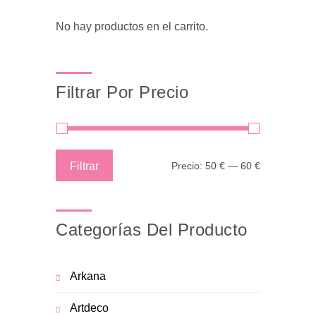
No hay productos en el carrito.
Filtrar Por Precio
Precio
Precio
Filtrar
Precio:
50 €
—
60 €
mínimo
máximo
Categorías Del Producto
Arkana
Artdeco