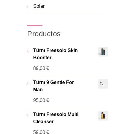
Solar
Productos
Türm Freesolo Skin
Booster
89,00
€
Türm 9 Gentle For
Man
95,00
€
Türm Freesolo Multi
Cleanser
59,00
€