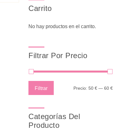
Carrito
No hay productos en el carrito.
Filtrar Por Precio
Precio
Precio
Filtrar
Precio:
50 €
—
60 €
mínimo
máximo
Categorías Del
Producto