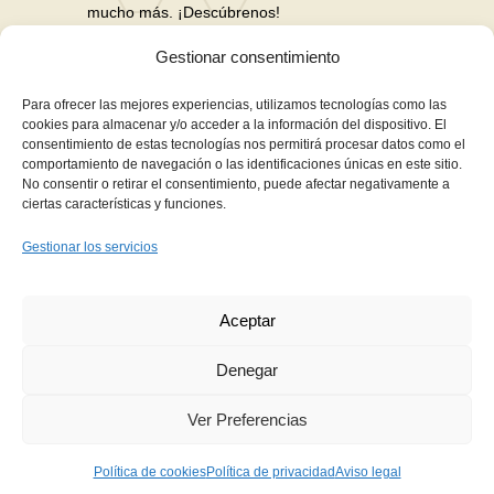
mucho más. ¡Descúbrenos!
Gestionar consentimiento
Nuestras Redes Sociales
Para ofrecer las mejores experiencias, utilizamos tecnologías como las
cookies para almacenar y/o acceder a la información del dispositivo. El
consentimiento de estas tecnologías nos permitirá procesar datos como el
Financiación en hasta 3 años sin intereses
comportamiento de navegación o las identificaciones únicas en este sitio.
No consentir o retirar el consentimiento, puede afectar negativamente a
Aviso Legal
ciertas características y funciones.
Política de Privacidad
Gestionar los servicios
Política de Cookies
Términos y Condiciones de Compra
Aceptar
Contacto
Denegar
Ver Preferencias
Copyright © 2021
Fernanda Martín Estética
Política de cookies
Política de privacidad
Aviso legal
Avanzada
. Todos los Derechos Reservados