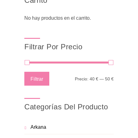
Carrito
No hay productos en el carrito.
Filtrar Por Precio
Precio
Precio
Filtrar
Precio:
40 €
—
50 €
mínimo
máximo
Categorías Del Producto
Arkana