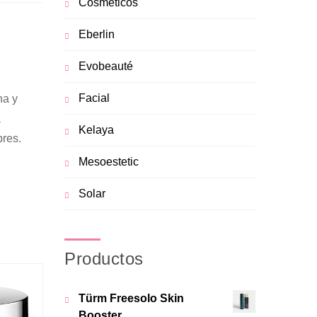
Cosméticos
Eberlin
Evobeauté
Facial
na y
a
Kelaya
bres.
Mesoestetic
Solar
Productos
Türm Freesolo Skin
Booster